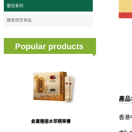
嬰兒系列
膳食保充食品
Popular products
產品
香港中
倉廩種德本草精華膏