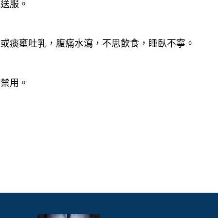
水送服。
，或痰壅吐乳，腹痛水瀉，不思飲食，睡臥不寧。
婦禁用。