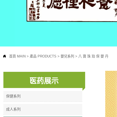

首頁 MAIN
>
產品 PRODUCTS
>
嬰兒系列
>
八 寶 珠 珀 保 嬰 丹
医药展示
保健系列
成人系列