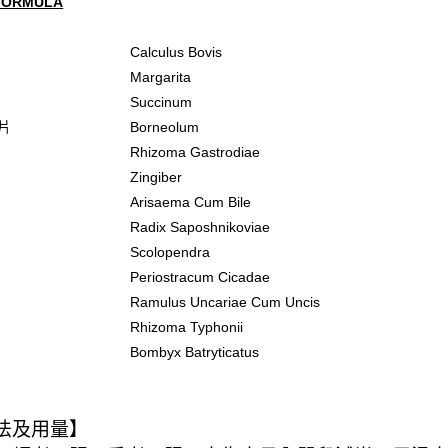
FORMULA
Calculus Bovis
Margarita
Succinum
冰片
Borneolum
Rhizoma Gastrodiae
Zingiber
星
Arisaema Cum Bile
Radix Saposhnikoviae
Scolopendra
Periostracum Cicadae
Ramulus Uncariae Cum Uncis
子
Rhizoma Typhonii
Bombyx Batryticatus
法及用量】