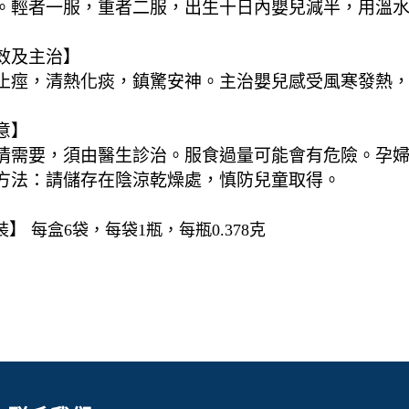
。輕者一服，重者二服，出生十日內嬰兒減半，用溫
效及主治】
止痙，清熱化痰，鎮驚安神。主治嬰兒感受風寒發熱
意】
情需要，須由醫生診治。服食過量可能會有危險。孕
方法：請儲存在陰涼乾燥處，慎防兒童取得。
】
裝
每盒6袋，每袋1瓶，每瓶0.378克