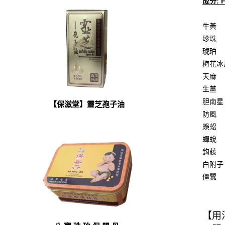
成分: 
牛黃
珍珠
琥珀
梅花
天麻
生薑
胆南
【保滋堂】靈芝孢子油
防風
蜈蚣
蟬蛻
鈎藤
白附
僵蠶
【用