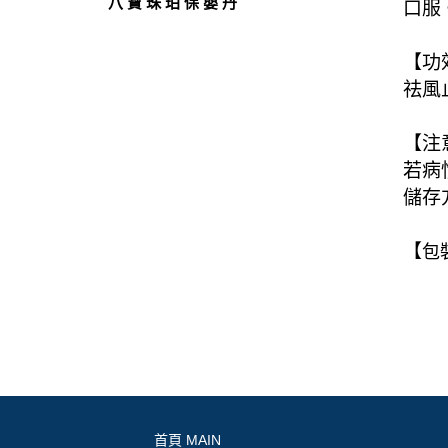
八 寶 珠 珀 保 嬰 丹
口服
【功
祛風
【注
若病
儲存
【
包
首頁 MAIN