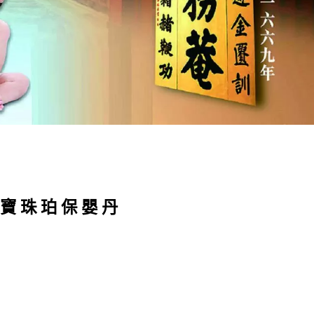
 寶 珠 珀 保 嬰 丹