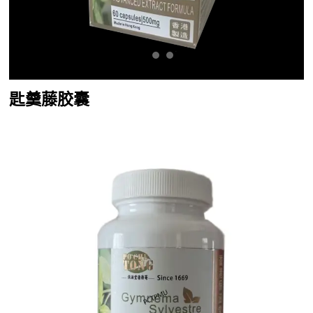
匙羹藤胶囊