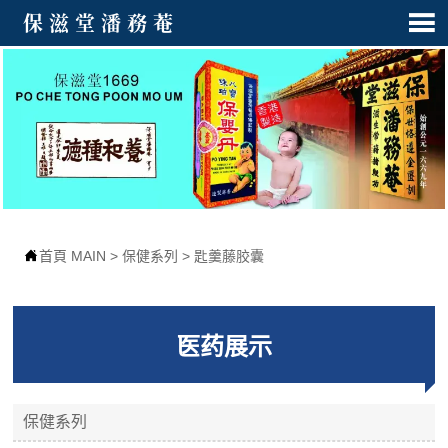

保滋堂潘務菴

首頁 MAIN
>
保健系列
>
匙羹藤胶囊
医药展示
保健系列