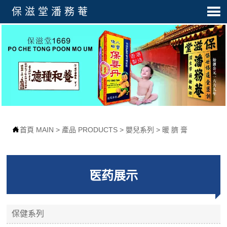

保滋堂潘務菴

首頁 MAIN
>
產品 PRODUCTS
>
嬰兒系列
>
暖 臍 膏
医药展示
保健系列