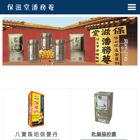

保滋堂潘務菴
八 寶 珠 珀 保 嬰 丹
匙羹藤胶囊